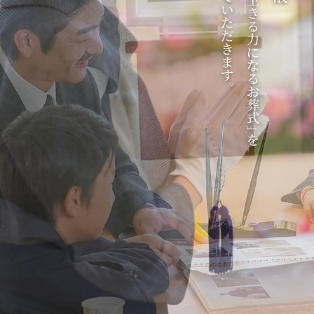
家族葬30名様プラン和（なごみ）
家族葬10名様プラン温（ぬくもり）
直葬
事前相談
お別れ葬 ～縁（えにし）
家族葬30名様プラン和（なごみ）
おひとり様葬
ダイヤモンド会員
ささやまプラン一覧
お別れ葬 ～縁（えにし）
社葬・お別れ会
供花・供物注文
かいばらプラン一覧
お問い合せ