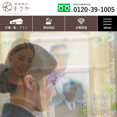
式場一覧・プラン
事前相談
会員制度
MENU
お知らせ
キクヤの葬儀
家族葬ホール
家族葬のキクヤ ささやまホール
ご葬儀プラン
家族葬のキクヤ かいばらホール
家族葬のキクヤ ささやまホールプラン
お客様の声
家族葬10名様プラン温（ぬくもり）
家族葬ホール一覧
家族葬のキクヤ かいばらホールプラン
お葬式後安心サポート