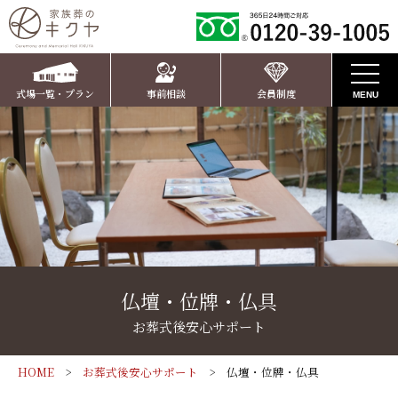
式場一覧・プラン
事前相談
会員制度
MENU
お知らせ
キクヤの葬儀
家族葬ホール
家族葬のキクヤ ささやまホール
ご葬儀プラン
仏壇・位牌・仏具
家族葬のキクヤ かいばらホール
家族葬のキクヤ ささやまホールプラン
お客様の声
お葬式後安心サポート
家族葬10名様プラン温（ぬくもり）
家族葬ホール一覧
家族葬のキクヤ かいばらホールプラン
お葬式後安心サポート
HOME
お葬式後安心サポート
仏壇・位牌・仏具