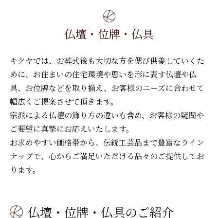
家族葬30名様プラン和（なごみ）
家族葬10名様プラン温（ぬくもり）
直葬
事前相談
お別れ葬 ～縁（えにし）
家族葬30名様プラン和（なごみ）
おひとり様葬
ダイヤモンド会員
仏壇・位牌・仏具
ささやまプラン一覧
お別れ葬 ～縁（えにし）
社葬・お別れ会
供花・供物注文
キクヤでは、お葬式後も大切な方を偲び供養していくた
めに、
お住まいの住宅環境や思いを形に表す仏壇や仏
かいばらプラン一覧
お問い合せ
具、お位牌などを取り揃え、
お客様のニーズに合わせて
幅広くご提案させて頂きます。
宗派による仏壇の飾り方の違いも含め、お客様の疑問や
ご要望に真摯にお応えいたします。
お求めやすい価格帯から、伝統工芸品まで豊富なライン
ナップで、心からご満足いただける品々のご提供してお
ります。
仏壇・位牌・仏具のご紹介