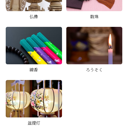
仏像
数珠
線香
ろうそく
盆提灯