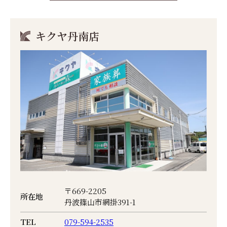
キクヤ丹南店
〒669-2205
所在地
丹波篠山市網掛391-1
TEL
079-594-2535