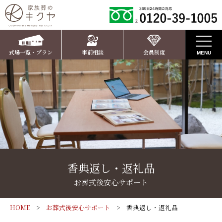
式場一覧・プラン
事前相談
会員制度
MENU
お知らせ
キクヤの葬儀
家族葬ホール
家族葬のキクヤ ささやまホール
ご葬儀プラン
香典返し・返礼品
家族葬のキクヤ かいばらホール
家族葬のキクヤ ささやまホールプラン
お客様の声
お葬式後安心サポート
家族葬10名様プラン温（ぬくもり）
家族葬ホール一覧
家族葬のキクヤ かいばらホールプラン
お葬式後安心サポート
HOME
お葬式後安心サポート
香典返し・返礼品