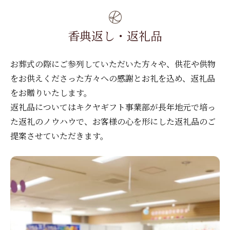
家族葬30名様プラン和（なごみ）
家族葬10名様プラン温（ぬくもり）
直葬
事前相談
お別れ葬 ～縁（えにし）
家族葬30名様プラン和（なごみ）
おひとり様葬
ダイヤモンド会員
香典返し・返礼品
ささやまプラン一覧
お別れ葬 ～縁（えにし）
社葬・お別れ会
供花・供物注文
お葬式の際にご参列していただいた方々や、
供花や供物
をお供えくださった方々への感謝とお礼を込め、返礼品
かいばらプラン一覧
お問い合せ
をお贈りいたします。
返礼品についてはキクヤギフト事業部が長年地元で培っ
た返礼のノウハウで、
お客様の心を形にした返礼品のご
提案させていただきます。